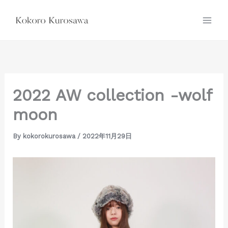
内
容
を
ス
キ
ッ
プ
2022 AW collection -wolf
moon
By
kokorokurosawa
/
2022年11月29日