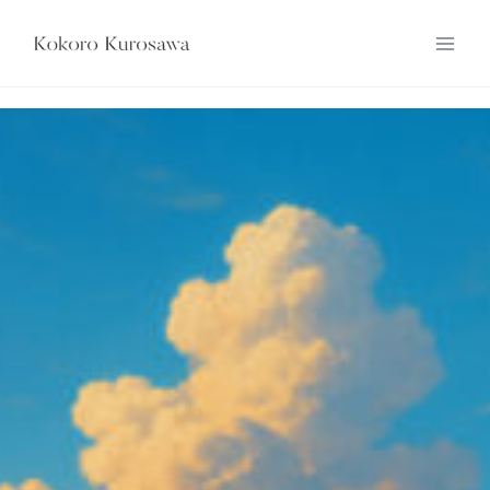
内
容
を
ス
キ
ッ
プ