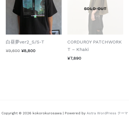
白昼夢ver2_S/S-T
CORDUROY PATCHWORK
T – Khaki
元
現
¥
9,600
¥
8,800
の
在
¥
7,890
価
の
格
価
は
格
¥9,600
は
で
¥8,800
し
で
た。
す。
Copyright © 2026 kokorokurosawa | Powered by
Astra WordPress テーマ