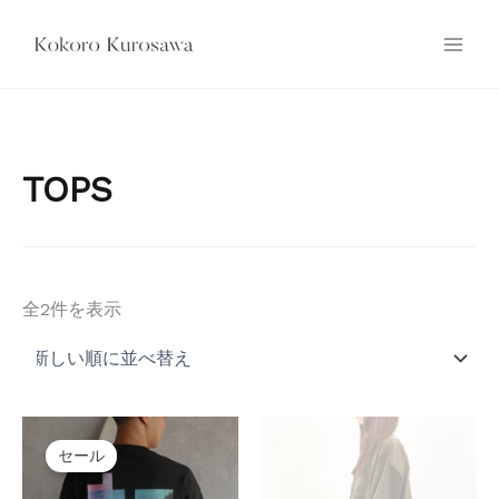
内
容
を
ス
キ
ッ
TOPS
プ
新
全2件を表示
し
い
順
セール