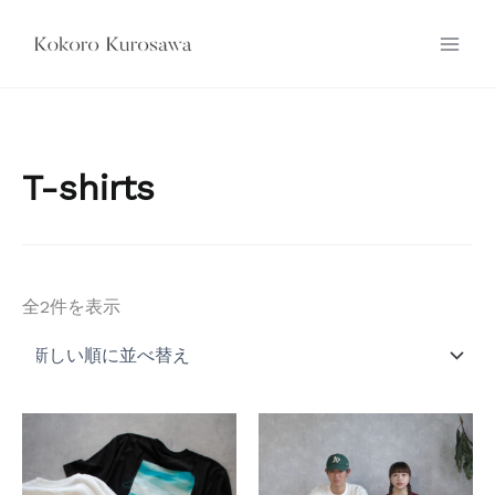
内
容
を
ス
キ
ッ
T-shirts
プ
新
全2件を表示
し
い
順