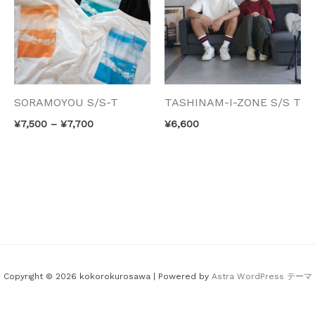
SORAMOYOU S/S-T
TASHINAM-I-ZONE S/S T
価
¥
7,500
–
¥
7,700
¥
6,600
格
帯:
¥7,500
–
¥7,700
Copyright © 2026 kokorokurosawa | Powered by
Astra WordPress テーマ